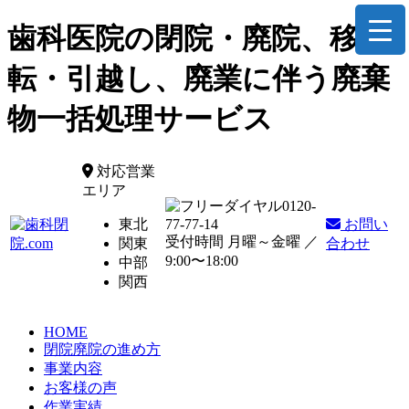
歯科医院の閉院・廃院、移
転・引越し、廃業に伴う廃棄
物一括処理サービス
対応営業
エリア
0120-
東北
77-77-14
お問い
受付時間 月曜～金曜 ／
関東
合わせ
9:00〜18:00
中部
関西
HOME
閉院廃院の進め方
事業内容
お客様の声
作業実績