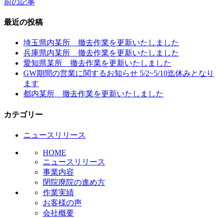
前の記事
投
稿
最近の投稿
ナ
埼玉県内某所 撤去作業を更新いたしました
ビ
兵庫県内某所 撤去作業を更新いたしました
愛知県某所 撤去作業を更新いたしました
ゲ
GW期間の営業に関するお知らせ 5/2~5/10迄休みとなり
ー
ます
都内某所 撤去作業を更新いたしました
シ
ョ
カテゴリー
ン
ニュースリリース
HOME
ニュースリリース
事業内容
閉院廃院の進め方
作業実績
お客様の声
会社概要