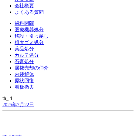
会社概要
よくある質問
歯科閉院
医療機器処分
移設・引っ越し
粗大ゴミ処分
薬品処分
カルテ処分
石膏処分
居抜売却の仲介
内装解体
原状回復
看板撤去
th_４
2025年7月22日