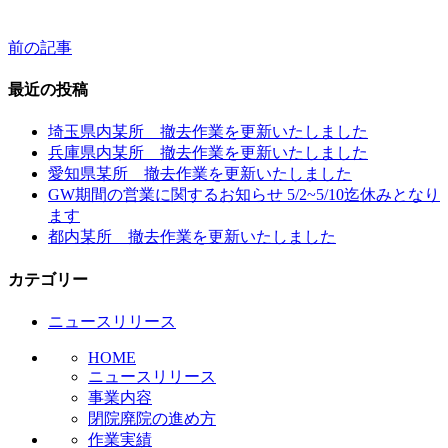
前の記事
投
稿
最近の投稿
ナ
埼玉県内某所 撤去作業を更新いたしました
ビ
兵庫県内某所 撤去作業を更新いたしました
愛知県某所 撤去作業を更新いたしました
ゲ
GW期間の営業に関するお知らせ 5/2~5/10迄休みとなり
ー
ます
都内某所 撤去作業を更新いたしました
シ
ョ
カテゴリー
ン
ニュースリリース
HOME
ニュースリリース
事業内容
閉院廃院の進め方
作業実績