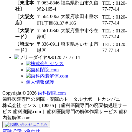
〔東北本
〒963-8846 福島県郡山市久留
TEL：0120-
社〕
米2-165-4
77-77-14
〒564-0062 大阪府吹田市垂水
〔大阪支
TEL：0120-
店〕
77-77-14
町1丁目60₋37＃105
〔大阪ヤ
〒561-0842 大阪府豊中市今在
TEL：0120-
ード〕
家町
77-77-14
〔埼玉ヤ
〒336-0911 埼玉県さいたま市
TEL：0120-
ード〕
緑区
77-77-14
0120-77-77-14
個人情報保護
Copyright © 2026
歯科閉院.com
歯科医院専門の閉院・廃院のトータルサポートカンパニー
株式会社 センス［1000'S］| 歯科医院専門の廃棄物処理サー
ビス 歯科廃院.com｜ 歯科医院専門の解体作業サービス 歯科
内装解体.com
電話で問い合わせ