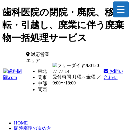
歯科医院の閉院・廃院、移
転・引越し、廃業に伴う廃棄
物一括処理サービス
対応営業
エリア
0120-
東北
77-77-14
お問い
受付時間 月曜～金曜 ／
関東
合わせ
9:00〜18:00
中部
関西
HOME
閉院廃院の進め方