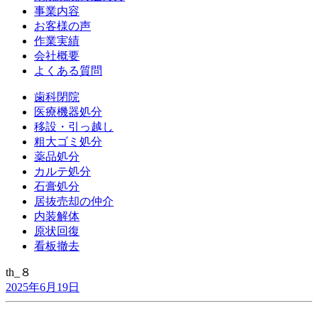
事業内容
お客様の声
作業実績
会社概要
よくある質問
歯科閉院
医療機器処分
移設・引っ越し
粗大ゴミ処分
薬品処分
カルテ処分
石膏処分
居抜売却の仲介
内装解体
原状回復
看板撤去
th_８
2025年6月19日