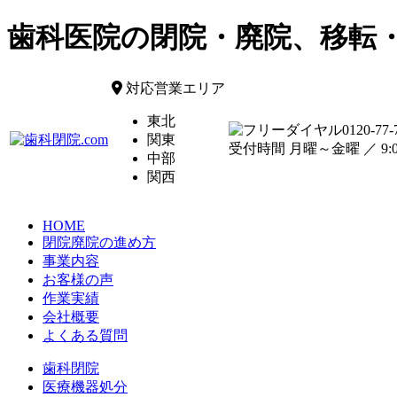
歯科医院の閉院・廃院、移転
対応営業エリア
東北
0120-77-
関東
受付時間 月曜～金曜 ／ 9:00
中部
関西
HOME
閉院廃院の進め方
事業内容
お客様の声
作業実績
会社概要
よくある質問
歯科閉院
医療機器処分