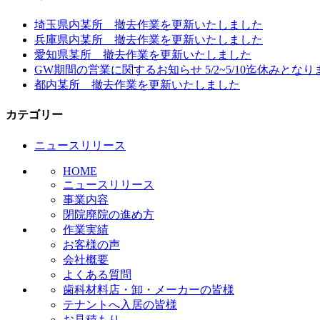
埼玉県内某所 撤去作業を更新いたしました
兵庫県内某所 撤去作業を更新いたしました
愛知県某所 撤去作業を更新いたしました
GW期間の営業に関するお知らせ 5/2~5/10迄休みとなり
都内某所 撤去作業を更新いたしました
カテゴリー
ニュースリリース
HOME
ニュースリリース
事業内容
閉院廃院の進め方
作業実績
お客様の声
会社概要
よくある質問
歯科材料店・卸・メーカーの皆様
テナントへ入居の皆様
お見積もり