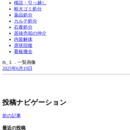
移設・引っ越し
粗大ゴミ処分
薬品処分
カルテ処分
石膏処分
居抜売却の仲介
内装解体
原状回復
看板撤去
th_１．一覧画像
2025年6月19日
投稿ナビゲーション
前の記事
最近の投稿