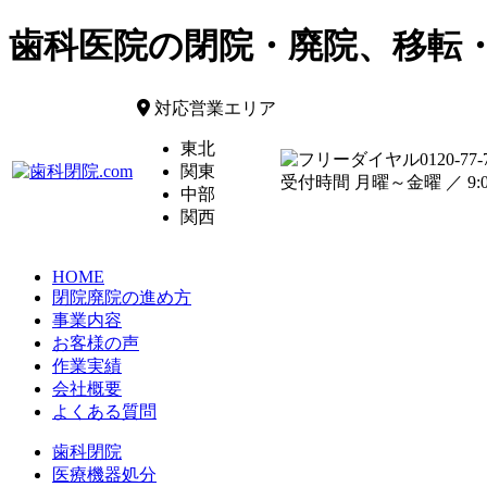
歯科医院の閉院・廃院、移転
対応営業エリア
東北
0120-77-
関東
受付時間 月曜～金曜 ／ 9:00
中部
関西
HOME
閉院廃院の進め方
事業内容
お客様の声
作業実績
会社概要
よくある質問
歯科閉院
医療機器処分