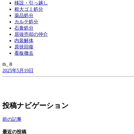
移設・引っ越し
粗大ゴミ処分
薬品処分
カルテ処分
石膏処分
居抜売却の仲介
内装解体
原状回復
看板撤去
th_８
2025年5月19日
投稿ナビゲーション
前の記事
最近の投稿