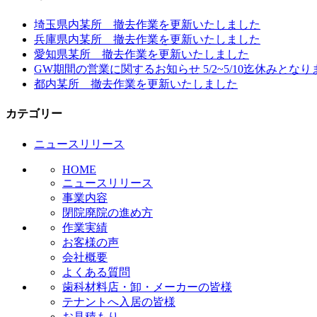
埼玉県内某所 撤去作業を更新いたしました
兵庫県内某所 撤去作業を更新いたしました
愛知県某所 撤去作業を更新いたしました
GW期間の営業に関するお知らせ 5/2~5/10迄休みとなり
都内某所 撤去作業を更新いたしました
カテゴリー
ニュースリリース
HOME
ニュースリリース
事業内容
閉院廃院の進め方
作業実績
お客様の声
会社概要
よくある質問
歯科材料店・卸・メーカーの皆様
テナントへ入居の皆様
お見積もり