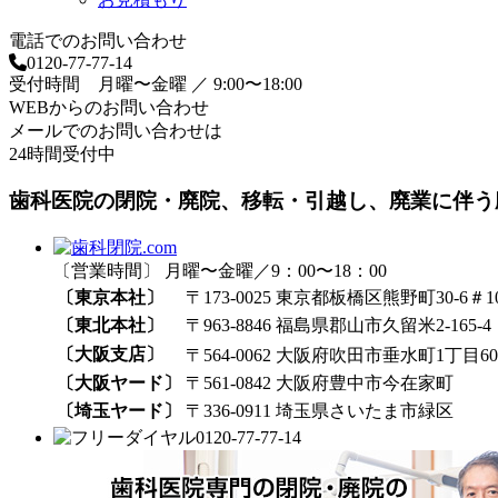
電話でのお問い合わせ
0120-77-77-14
受付時間 月曜〜金曜 ／ 9:00〜18:00
WEBからのお問い合わせ
メールでのお問い合わせは
24時間受付中
歯科医院の閉院・廃院、移転・引越し、廃業に伴う
〔営業時間〕 月曜〜金曜／9：00〜18：00
〔東京本社〕
〒173-0025 東京都板橋区熊野町30-6＃1
〔東北本社〕
〒963-8846 福島県郡山市久留米2-165-4
〔大阪支店〕
〒564-0062 大阪府吹田市垂水町1丁目60₋
〔大阪ヤード〕
〒561-0842 大阪府豊中市今在家町
〔埼玉ヤード〕
〒336-0911 埼玉県さいたま市緑区
0120-77-77-14