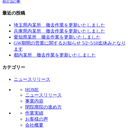
前の記事
投
最近の投稿
稿
埼玉県内某所 撤去作業を更新いたしました
ナ
兵庫県内某所 撤去作業を更新いたしました
ビ
愛知県某所 撤去作業を更新いたしました
GW期間の営業に関するお知らせ 5/2~5/10迄休みとなり
ゲ
ます
ー
都内某所 撤去作業を更新いたしました
シ
カテゴリー
ョ
ニュースリリース
ン
HOME
ニュースリリース
事業内容
閉院廃院の進め方
作業実績
お客様の声
会社概要