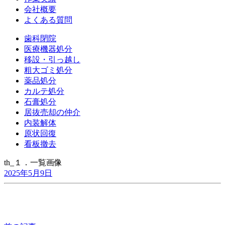
会社概要
よくある質問
歯科閉院
医療機器処分
移設・引っ越し
粗大ゴミ処分
薬品処分
カルテ処分
石膏処分
居抜売却の仲介
内装解体
原状回復
看板撤去
th_１．一覧画像
2025年5月9日