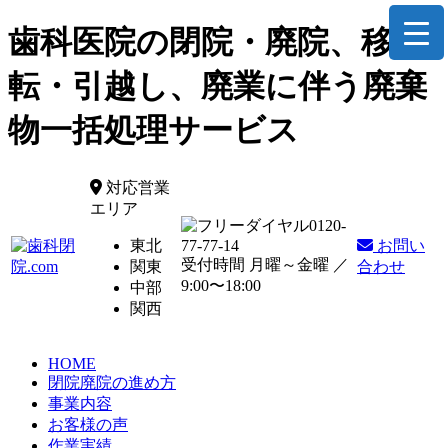
歯科医院の閉院・廃院、移
転・引越し、廃業に伴う廃棄
物一括処理サービス
対応営業
エリア
0120-
東北
77-77-14
お問い
受付時間 月曜～金曜 ／
関東
合わせ
9:00〜18:00
中部
関西
HOME
閉院廃院の進め方
事業内容
お客様の声
作業実績