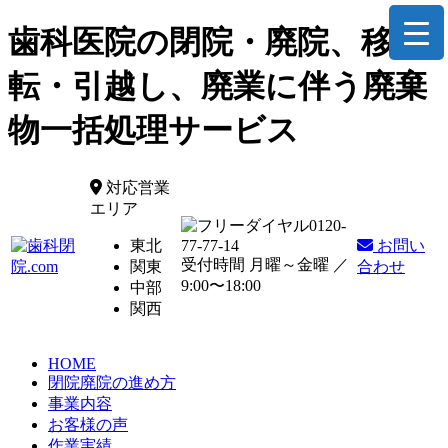
歯科医院の閉院・廃院、移
転・引越し、廃業に伴う廃棄
物一括処理サービス
対応営業
エリア
0120-
東北
77-77-14
お問い
受付時間 月曜～金曜 ／
関東
合わせ
9:00〜18:00
中部
関西
HOME
閉院廃院の進め方
事業内容
お客様の声
作業実績