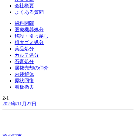
会社概要
よくある質問
歯科閉院
医療機器処分
移設・引っ越し
粗大ゴミ処分
薬品処分
カルテ処分
石膏処分
居抜売却の仲介
内装解体
原状回復
看板撤去
2-1
2023年11月27日