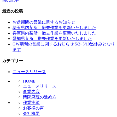
前の記事
投
稿
最近の投稿
ナ
お盆期間の営業に関するお知らせ
ビ
埼玉県内某所 撤去作業を更新いたしました
兵庫県内某所 撤去作業を更新いたしました
ゲ
愛知県某所 撤去作業を更新いたしました
ー
GW期間の営業に関するお知らせ 5/2~5/10迄休みとなり
ます
シ
ョ
カテゴリー
ン
ニュースリリース
HOME
ニュースリリース
事業内容
閉院廃院の進め方
作業実績
お客様の声
会社概要