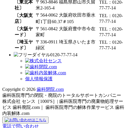
〔東北本
〒963-8846 福島県郡山市久留
TEL：0120-
社〕
米2-165-4
77-77-14
〒564-0062 大阪府吹田市垂水
〔大阪支
TEL：0120-
店〕
77-77-14
町1丁目60₋37＃105
〔大阪ヤ
〒561-0842 大阪府豊中市今在
TEL：0120-
ード〕
家町
77-77-14
〔埼玉ヤ
〒336-0911 埼玉県さいたま市
TEL：0120-
ード〕
緑区
77-77-14
0120-77-77-14
個人情報保護
Copyright © 2026
歯科閉院.com
歯科医院専門の閉院・廃院のトータルサポートカンパニー
株式会社 センス［1000'S］| 歯科医院専門の廃棄物処理サー
ビス 歯科廃院.com｜ 歯科医院専門の解体作業サービス 歯科
内装解体.com
電話で問い合わせ