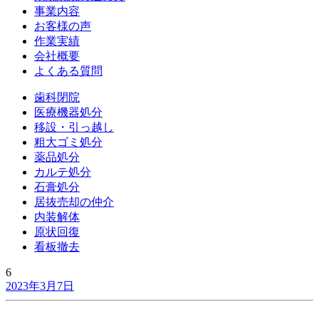
事業内容
お客様の声
作業実績
会社概要
よくある質問
歯科閉院
医療機器処分
移設・引っ越し
粗大ゴミ処分
薬品処分
カルテ処分
石膏処分
居抜売却の仲介
内装解体
原状回復
看板撤去
6
2023年3月7日