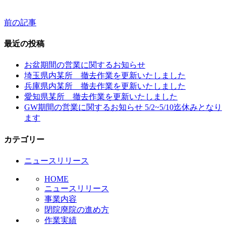
前の記事
投
稿
最近の投稿
ナ
お盆期間の営業に関するお知らせ
ビ
埼玉県内某所 撤去作業を更新いたしました
兵庫県内某所 撤去作業を更新いたしました
ゲ
愛知県某所 撤去作業を更新いたしました
ー
GW期間の営業に関するお知らせ 5/2~5/10迄休みとなり
ます
シ
ョ
カテゴリー
ン
ニュースリリース
HOME
ニュースリリース
事業内容
閉院廃院の進め方
作業実績