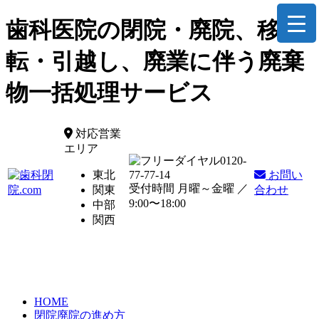
歯科医院の閉院・廃院、移
転・引越し、廃業に伴う廃棄
物一括処理サービス
対応営業
エリア
0120-
東北
77-77-14
お問い
受付時間 月曜～金曜 ／
関東
合わせ
9:00〜18:00
中部
関西
HOME
閉院廃院の進め方