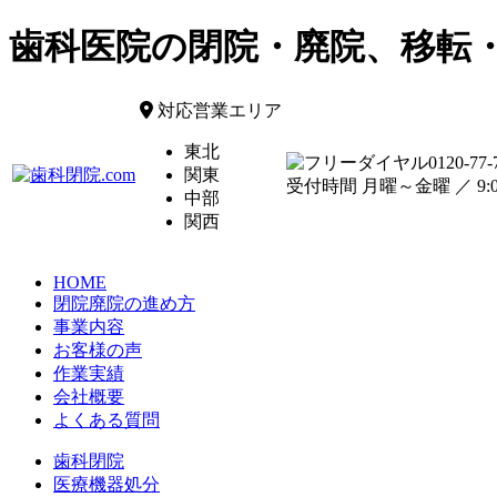
歯科医院の閉院・廃院、移転
対応営業エリア
東北
0120-77-
関東
受付時間 月曜～金曜 ／ 9:00
中部
関西
HOME
閉院廃院の進め方
事業内容
お客様の声
作業実績
会社概要
よくある質問
歯科閉院
医療機器処分