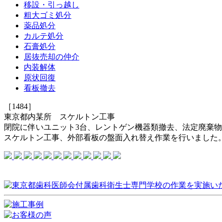
移設・引っ越し
粗大ゴミ処分
薬品処分
カルテ処分
石膏処分
居抜売却の仲介
内装解体
原状回復
看板撤去
［1484］
東京都内某所 スケルトン工事
閉院に伴いユニット3台、レントゲン機器類撤去、法定廃棄
スケルトン工事、外部看板の盤面入れ替え作業を行いました