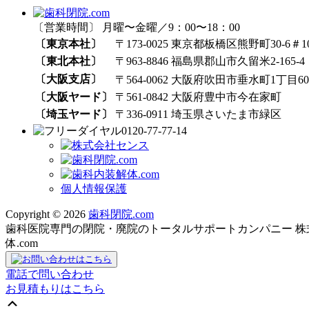
〔営業時間〕 月曜〜金曜／9：00〜18：00
〔東京本社〕
〒173-0025 東京都板橋区熊野町30-6＃1
〔東北本社〕
〒963-8846 福島県郡山市久留米2-165-4
〔大阪支店〕
〒564-0062 大阪府吹田市垂水町1丁目60₋
〔大阪ヤード〕
〒561-0842 大阪府豊中市今在家町
〔埼玉ヤード〕
〒336-0911 埼玉県さいたま市緑区
0120-77-77-14
個人情報保護
Copyright © 2026
歯科閉院.com
歯科医院専門の閉院・廃院のトータルサポートカンパニー 株式会社
体.com
電話で問い合わせ
お見積もりはこちら
上