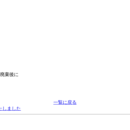
物廃棄後に
。
一覧に戻る