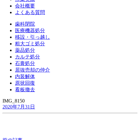
会社概要
よくある質問
歯科閉院
医療機器処分
移設・引っ越し
粗大ゴミ処分
薬品処分
カルテ処分
石膏処分
居抜売却の仲介
内装解体
原状回復
看板撤去
IMG_8150
2020年7月31日