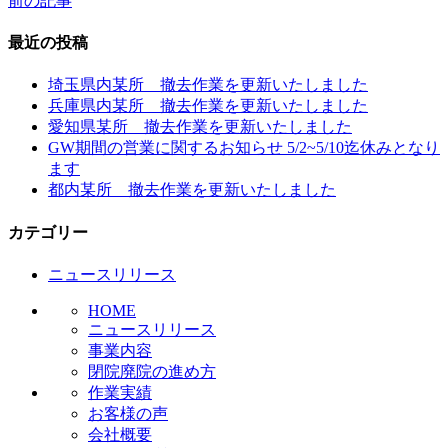
前の記事
投
稿
最近の投稿
ナ
埼玉県内某所 撤去作業を更新いたしました
ビ
兵庫県内某所 撤去作業を更新いたしました
愛知県某所 撤去作業を更新いたしました
ゲ
GW期間の営業に関するお知らせ 5/2~5/10迄休みとなり
ー
ます
都内某所 撤去作業を更新いたしました
シ
ョ
カテゴリー
ン
ニュースリリース
HOME
ニュースリリース
事業内容
閉院廃院の進め方
作業実績
お客様の声
会社概要