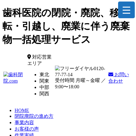
歯科医院の閉院・廃院、移
転・引越し、廃業に伴う廃棄
物一括処理サービス
対応営業
エリア
0120-
東北
77-77-14
お問い
受付時間 月曜～金曜 ／
関東
合わせ
9:00〜18:00
中部
関西
HOME
閉院廃院の進め方
事業内容
お客様の声
作業実績