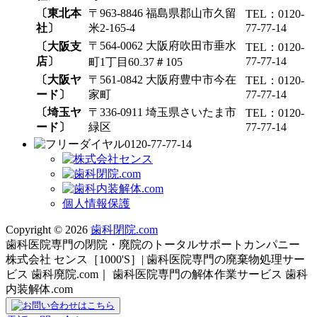
〔東北本
〒963-8846 福島県郡山市久留
TEL：0120-
社〕
米2-165-4
77-77-14
〒564-0062 大阪府吹田市垂水
〔大阪支
TEL：0120-
店〕
77-77-14
町1丁目60₋37＃105
〔大阪ヤ
〒561-0842 大阪府豊中市今在
TEL：0120-
ード〕
家町
77-77-14
〔埼玉ヤ
〒336-0911 埼玉県さいたま市
TEL：0120-
ード〕
緑区
77-77-14
0120-77-77-14
個人情報保護
Copyright © 2026
歯科閉院.com
歯科医院専門の閉院・廃院のトータルサポートカンパニー
株式会社 センス［1000'S］| 歯科医院専門の廃棄物処理サー
ビス 歯科廃院.com｜ 歯科医院専門の解体作業サービス 歯科
内装解体.com