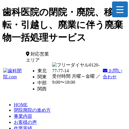
歯科医院の閉院・廃院、移
転・引越し、廃業に伴う廃棄
物一括処理サービス
対応営業
エリア
0120-
東北
77-77-14
お問い
受付時間 月曜～金曜 ／
関東
合わせ
9:00〜18:00
中部
関西
HOME
閉院廃院の進め方
事業内容
お客様の声
作業実績