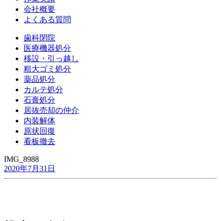
会社概要
よくある質問
歯科閉院
医療機器処分
移設・引っ越し
粗大ゴミ処分
薬品処分
カルテ処分
石膏処分
居抜売却の仲介
内装解体
原状回復
看板撤去
IMG_8988
2020年7月31日