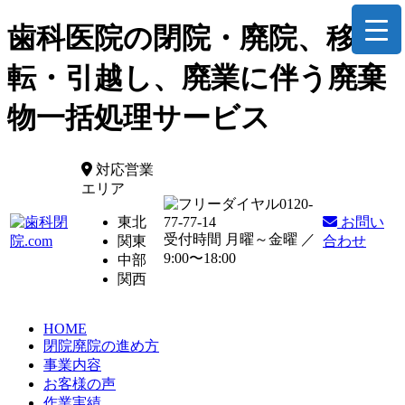
歯科医院の閉院・廃院、移
転・引越し、廃業に伴う廃棄
物一括処理サービス
対応営業
エリア
0120-
東北
77-77-14
お問い
受付時間 月曜～金曜 ／
関東
合わせ
9:00〜18:00
中部
関西
HOME
閉院廃院の進め方
事業内容
お客様の声
作業実績