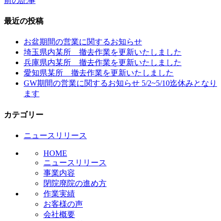
前の記事
投
稿
最近の投稿
ナ
お盆期間の営業に関するお知らせ
ビ
埼玉県内某所 撤去作業を更新いたしました
兵庫県内某所 撤去作業を更新いたしました
ゲ
愛知県某所 撤去作業を更新いたしました
ー
GW期間の営業に関するお知らせ 5/2~5/10迄休みとなり
ます
シ
ョ
カテゴリー
ン
ニュースリリース
HOME
ニュースリリース
事業内容
閉院廃院の進め方
作業実績
お客様の声
会社概要