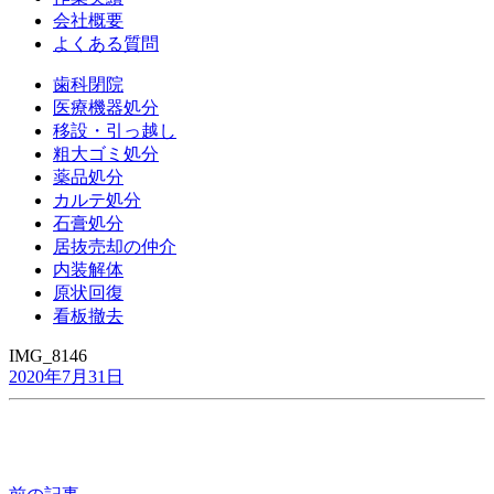
会社概要
よくある質問
歯科閉院
医療機器処分
移設・引っ越し
粗大ゴミ処分
薬品処分
カルテ処分
石膏処分
居抜売却の仲介
内装解体
原状回復
看板撤去
IMG_8146
2020年7月31日